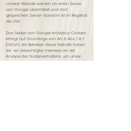
unserer Website werden an einen Server
von Google übermittelt und dort
gespeichert. Server-Standort ist im Regelfall
die USA.
Das Setzen von Google-Analytics-Cookies
erfolgt auf Grundlage von Art. 6 Abs. 1 lit. f
DSGVO. Als Betreiber dieser Website haben
wir ein berechtigtes Interesse an der
Analyse des Nutzerverhaltens, um unser
Webangebot und ggf. auch Werbung zu
optimieren.
IP-Anonymisierung
Wir setzen Google Analytics in Verbindung
mit der Funktion IP-Anonymisierung ein. Sie
gewährleistet, dass Google Ihre IP-Adresse
innerhalb von Mitgliedstaaten der
Europäischen Union oder in anderen
Vertragsstaaten des Abkommens über den
Europäischen Wirtschaftsraum vor der
Übermittlung in die USA kürzt. Es kann