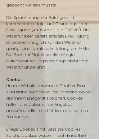
gelöscht werden musste.
Die Speicherung der Beiträge und
Kommentare erfolgt auf Grundlage Ihrer
Einwilligung (Art. 6 Abs. 1 lit. a DSGVO). Ein
Widerruf Ihrer bereits erteilten Einwilligung
ist jederzeit möglich. Für den Widerruf
genügt eine formlose Mitteilung per E-Mail.
Die Rechtmäßigkeit bereits erfolgter
Datenverarbeitungsvorgänge bleibt vom
Widerruf unberührt.
Cookies
Unsere Website verwendet Cookies. Das
sind kleine Textdateien, die Ihr Webbrowser
auf Ihrem Endgerät speichert. Cookies
helfen uns dabei, unser Angebot
nutzerfreundlicher, effektiver und sicherer
zu machen.
Einige Cookies sind “Session-Cookies.”
Solche Cookies werden nach Ende Ihrer